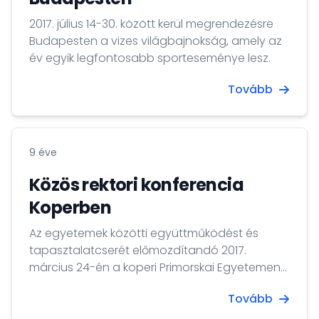
2017. július 14-30. között kerül megrendezésre
Budapesten a vizes világbajnokság, amely az
év egyik legfontosabb sporteseménye lesz.
Tovább
9 éve
Közös rektori konferencia
Koperben
Az egyetemek közötti együttműködést és
tapasztalatcserét előmozdítandó 2017.
március 24-én a koperi Primorskai Egyetemen
közös szlovén-magyar rektori konferenciára
Tovább
került sor, amelyen közel 30 felsőoktatási
intézmény vett részt.