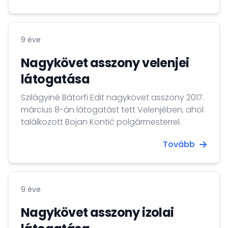
fogadásra.
9 éve
Nagykövet asszony velenjei
látogatása
Szilágyiné Bátorfi Edit nagykövet asszony 2017.
március 8-án látogatást tett Velenjében, ahol
találkozott Bojan Kontič polgármesterrel.
Tovább
9 éve
Nagykövet asszony izolai