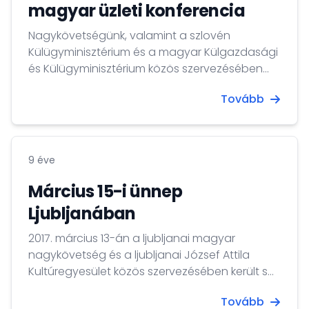
magyar üzleti konferencia
Nagykövetségünk, valamint a szlovén
Külügyminisztérium és a magyar Külgazdasági
és Külügyminisztérium közös szervezésében
2017. március 23-án csaknem 50 szlovén és
Tovább
magyar cég részvételével tartottuk meg a
„Together in Africa” szlovén-magyar üzleti
konferenciát Ljubljanában.
9 éve
Március 15-i ünnep
Ljubljanában
2017. március 13-án a ljubljanai magyar
nagykövetség és a ljubljanai József Attila
Kultúregyesület közös szervezésében került sor
az 1848.-1849. forradalom és szabadságharc
Tovább
emlékére rendezett ünnepi megemlékezésre és