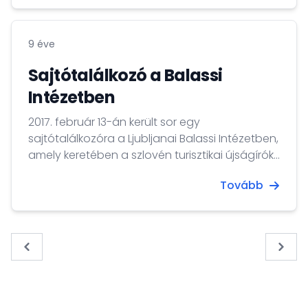
főiskolán kezdte, majd a város legjelentősebb
cégeinél (Krka, Adria, Revoz) folytatta.
9 éve
Sajtótalálkozó a Balassi
Intézetben
2017. február 13-án került sor egy
sajtótalálkozóra a Ljubljanai Balassi Intézetben,
amely keretében a szlovén turisztikai újságírók
megismerhették Magyarországgal.
Tovább
« Previous
Next 