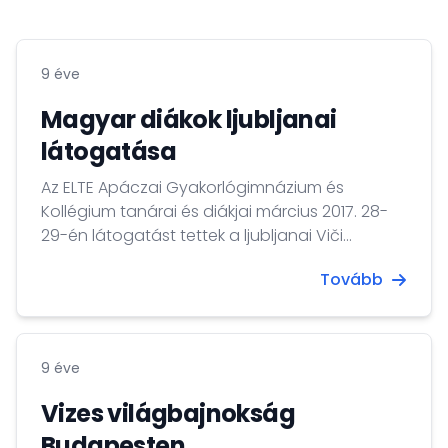
9 éve
Magyar diákok ljubljanai
látogatása
Az ELTE Apáczai Gyakorlógimnázium és
Kollégium tanárai és diákjai március 2017. 28-
29-én látogatást tettek a ljubljanai Viči
Gimnáziumban.
Tovább
9 éve
Vizes világbajnokság
Budapesten