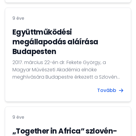
9 éve
Együttműködési
megállapodás aláírása
Budapesten
2017. március 22-én dr. Fekete György, a
Magyar Művészeti Akadémia elnöke
meghívására Budapestre érkezett a Szlovén
Tudományos és Művészeti Akadémia elnöke,
Tovább
dr. Tadej Bajd.
9 éve
„Together in Africa” szlovén-