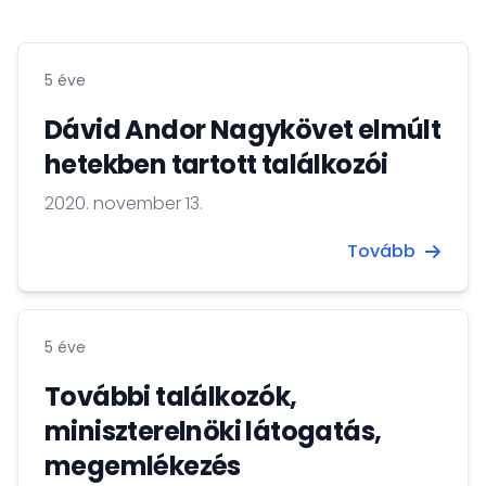
5 éve
Dávid Andor Nagykövet elmúlt
hetekben tartott találkozói
2020. november 13.
Tovább
5 éve
További találkozók,
miniszterelnöki látogatás,
megemlékezés