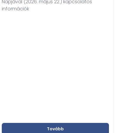
Napjával (2026. május 22.) kapcsolatos
bíró
információk
bír
és k
Tovább