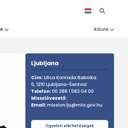
ók
Rólunk
Sidebar
Ljubljana
Cím:
Ulica Konrada Babnika
5, 1210 Ljubljana-Šentvid
Telefon:
00 386 1 583 04 00
Misszióvezető:
Email:
mission.lju@mfa.gov.hu
Ügyeleti elérhetőségek