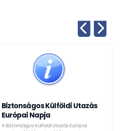
Biztonságos Külföldi Utazás
A 
Európai Napja
Mi
A Biztonságos Külföldi Utazás Európai
A sz