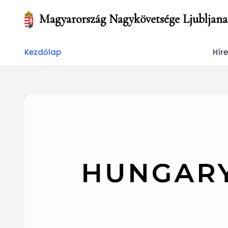
Magyarország Nagykövetsége Ljubljana
Kezdőlap
Hír
MAGYARORSZÁG 
Üdv