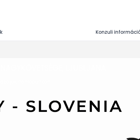
ek
Konzuli informáci
NAGYKÖVETSÉGE, LJUBLJANA
özöljük honlapunkon!