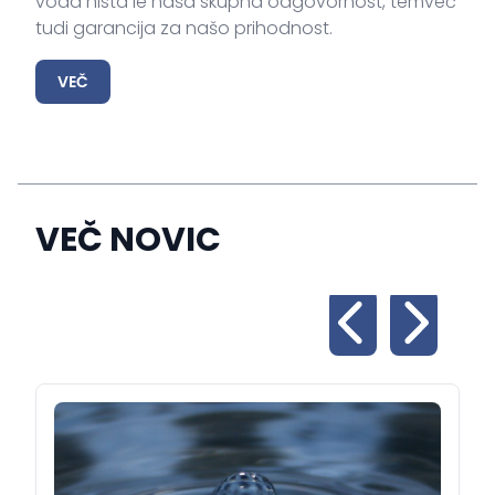
voda nista le naša skupna odgovornost, temveč
tudi garancija za našo prihodnost.
VEČ
VEČ NOVIC