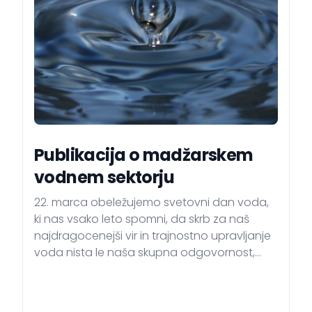
Publikacija o madžarskem
vodnem sektorju
22. marca obeležujemo svetovni dan voda,
ki nas vsako leto spomni, da skrb za naš
najdragocenejši vir in trajnostno upravljanje
voda nista le naša skupna odgovornost,
temveč tudi garancija za našo prihodnost.