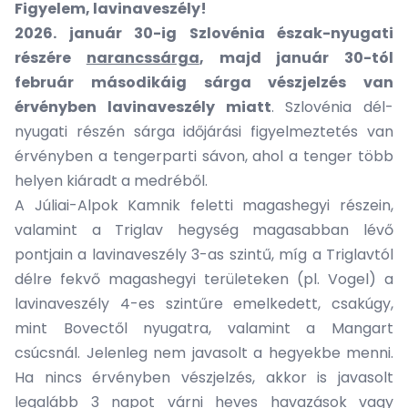
Figyelem, lavinaveszély!
2026. január 30-ig Szlovénia észak-nyugati
részére
narancssárga
, majd január 30-tól
február másodikáig sárga vészjelzés van
érvényben lavinaveszély miatt
. Szlovénia dél-
nyugati részén sárga időjárási figyelmeztetés van
érvényben a tengerparti sávon, ahol a tenger több
helyen kiáradt a medréből.
A Júliai-Alpok Kamnik feletti magashegyi részein,
valamint a Triglav hegység magasabban lévő
pontjain a lavinaveszély 3-as szintű, míg a Triglavtól
délre fekvő magashegyi területeken (pl. Vogel) a
lavinaveszély 4-es szintűre emelkedett, csakúgy,
mint Bovectől nyugatra, valamint a Mangart
csúcsnál. Jelenleg nem javasolt a hegyekbe menni.
Ha nincs érvényben vészjelzés, akkor is javasolt
legalább 3 napot várni heves havazások vagy