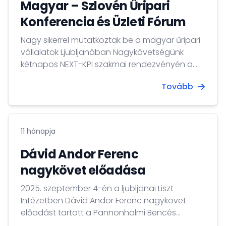
Magyar – Szlovén Űripari
Konferencia és Üzleti Fórum
Nagy sikerrel mutatkoztak be a magyar űripari
vállalatok Ljubljanában Nagykövetségünk
kétnapos NEXT-KPI szakmai rendezvényén a
Liszt Intézet Magyar Kulturális Központban.
Tovább
11 hónapja
Dávid Andor Ferenc
nagykövet előadása
2025. szeptember 4-én a ljubljanai Liszt
Intézetben Dávid Andor Ferenc nagykövet
előadást tartott a Pannonhalmi Bencés
Gimnázium végzős diákjainak, illetve a