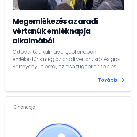
Megemlékezés az aradi
vértanúk emléknapja
alkalmából
Október 6. alkalmából Ljubljanában
emlékeztünk meg az aradi vértanúkról és gróf
Batthyány Lajosról, az első független felelős
magyar kormány miniszterelnökéről.
Tovább
10 hónapja