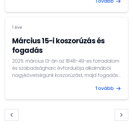
Tovább
1 éve
Március 15-i koszorúzás és
fogadás
2025. március 13-án az 1848-49-es forradalom
és szabadságharc évfordulója alkalmából
nagykövetségünk koszorúzást, majd fogadást
tartott Ljubljanában.
Tovább
« Previous
Next 