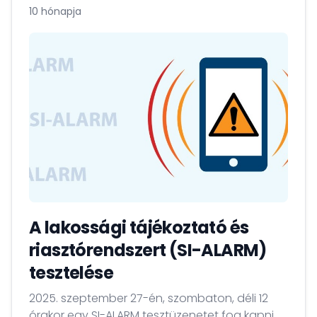
10 hónapja
A lakossági tájékoztató és
riasztórendszert (SI-ALARM)
tesztelése
2025. szeptember 27-én, szombaton, déli 12
órakor egy SI-ALARM tesztüzenetet fog kapni