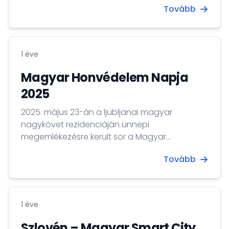
Tovább
Diplomáciai Akadémia hallgatóinak.
1 éve
Magyar Honvédelem Napja
2025
2025. május 23-án a ljubljanai magyar
nagykövet rezidenciáján ünnepi
megemlékezésre került sor a Magyar
Honvédelem Napja alkalmából.
Tovább
1 éve
Szlovén – Magyar Smart City