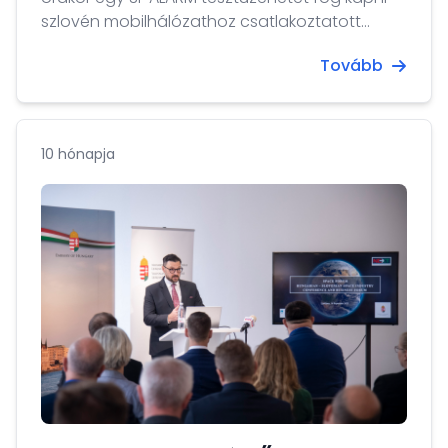
szlovén mobilhálózathoz csatlakoztatott
mobiltelefonjára.
Tovább
10 hónapja