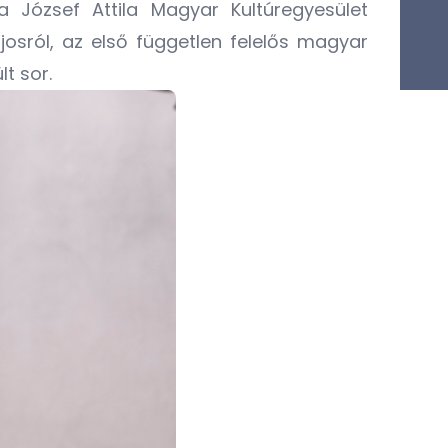
a József Attila Magyar Kultúregyesület
osról, az első független felelős magyar
t sor.