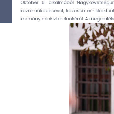
Október 6. alkalmából Nagykövetségünk
közreműködésével, közösen emlékeztünk 
kormány miniszterelnökéről. A megemlékezé