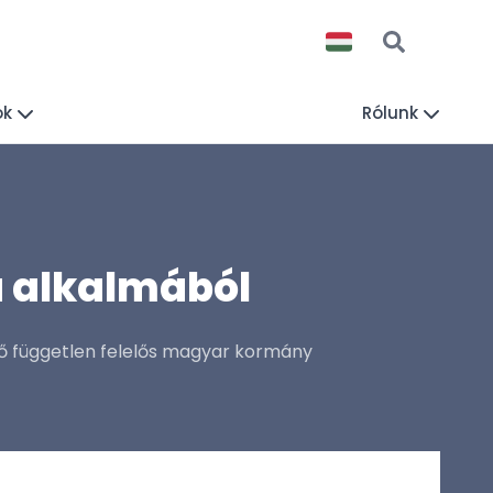
ók
Rólunk
a alkalmából
lső független felelős magyar kormány