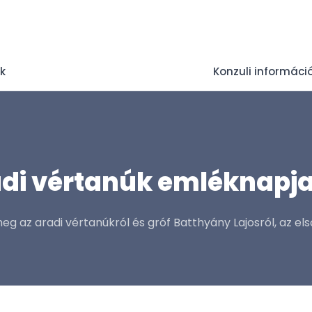
ek
Konzuli informáci
di vértanúk emléknapj
g az aradi vértanúkról és gróf Batthyány Lajosról, az e