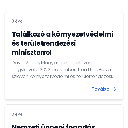
3 éve
Találkozó a környezetvédelmi
és területrendezési
miniszterrel
Dávid Andor, Magyarország szlovéniai
nagykövete 2022. november 11-én Uroš Brežan
szlovén környezetvédelmi és területrendezési
miniszterrel találkozott.
Tovább
3 éve
Nemzeti ünnepi fogadás