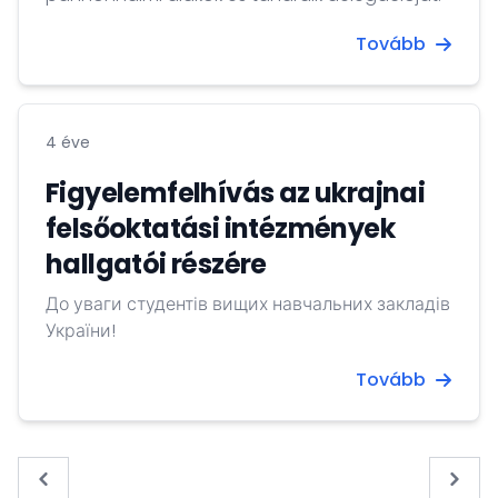
Tovább
4 éve
Figyelemfelhívás az ukrajnai
felsőoktatási intézmények
hallgatói részére
До уваги студентів вищих навчальних закладів
України!
Tovább
« Previous
Next 