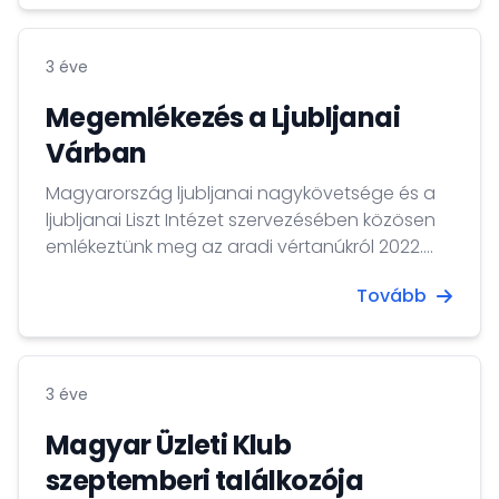
3 éve
Megemlékezés a Ljubljanai
Várban
Magyarország ljubljanai nagykövetsége és a
ljubljanai Liszt Intézet szervezésében közösen
emlékeztünk meg az aradi vértanúkról 2022.
október 6-án a Ljubljanai Várban gróf
Tovább
Batthyány Lajos, Magyarország első felelős
független kormánya miniszterelnökének
emléktáblájánál.
3 éve
Magyar Üzleti Klub
szeptemberi találkozója