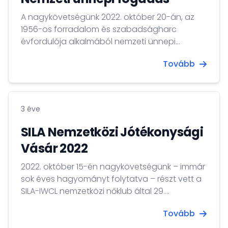
A nagykövetségünk 2022. október 20-án, az
1956-os forradalom és szabadságharc
évfordulója alkalmából nemzeti ünnepi
fogadást tartott a ljubljanai Nemzeti
Tovább
Galériában.
3 éve
SILA Nemzetközi Jótékonysági
Vásár 2022
2022. október 15-én nagykövetségünk – immár
sok éves hagyományt folytatva – részt vett a
SILA-IWCL nemzetközi nőklub által 29.
alkalommal megrendezett Nemzetközi
Tovább
Jótékonysági Vásáron Ljubljana
belvárosában.