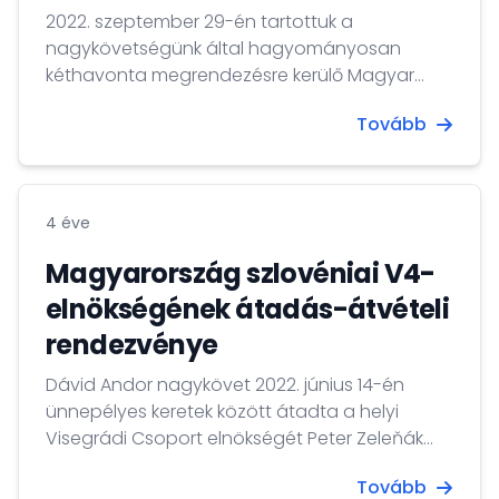
2022. szeptember 29-én tartottuk a
nagykövetségünk által hagyományosan
kéthavonta megrendezésre kerülő Magyar
Üzleti Klub 4. ülését.
Tovább
4 éve
Magyarország szlovéniai V4-
elnökségének átadás-átvételi
rendezvénye
Dávid Andor nagykövet 2022. június 14-én
ünnepélyes keretek között átadta a helyi
Visegrádi Csoport elnökségét Peter Zeleňák
szlovák nagykövetnek.
Tovább