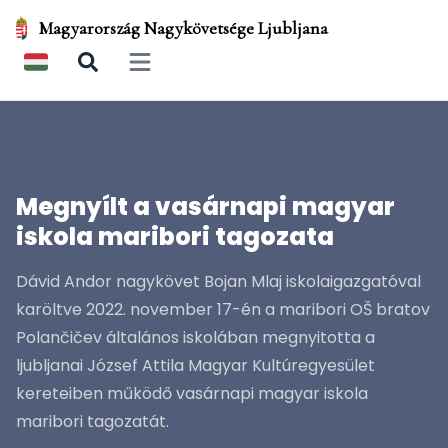
Magyarország Nagykövetsége Ljubljana
Open main menu
Megnyílt a vasárnapi magyar
iskola maribori tagozata
Dávid Andor nagykövet Bojan Mlaj iskolaigazgatóval
karöltve 2022. november 17-én a maribori OŠ bratov
Polančičev általános iskolában megnyitotta a
ljubljanai József Attila Magyar Kultúregyesület
kereteiben működő vasárnapi magyar iskola
maribori tagozatát.