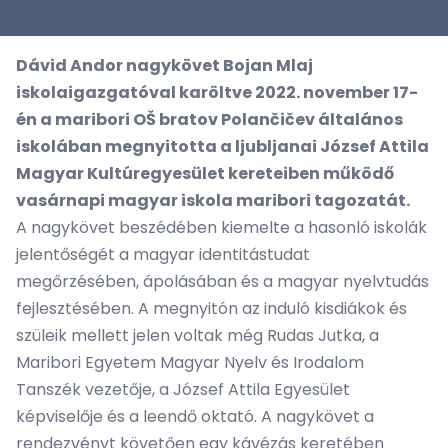
Dávid Andor nagykövet Bojan Mlaj
iskolaigazgatóval karöltve 2022. november 17-
én a maribori OŠ bratov Polančičev általános
iskolában megnyitotta a ljubljanai József Attila
Magyar Kultúregyesület kereteiben működő
vasárnapi magyar iskola maribori tagozatát.
A nagykövet beszédében kiemelte a hasonló iskolák
jelentőségét a magyar identitástudat
megőrzésében, ápolásában és a magyar nyelvtudás
fejlesztésében. A megnyitón az induló kisdiákok és
szüleik mellett jelen voltak még Rudas Jutka, a
Maribori Egyetem Magyar Nyelv és Irodalom
Tanszék vezetője, a József Attila Egyesület
képviselője és a leendő oktató. A nagykövet a
rendezvényt követően egy kávézás keretében