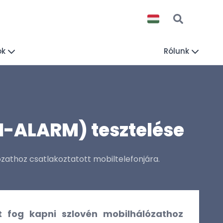
ók
Rólunk
SI-ALARM) tesztelése
zathoz csatlakoztatott mobiltelefonjára.
t fog kapni szlovén mobilhálózathoz