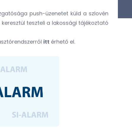
azgatósága push-üzenetet küld a szlovén
eresztül teszteli a lakossági tájékoztató
iasztórendszerről
itt
érhető el.