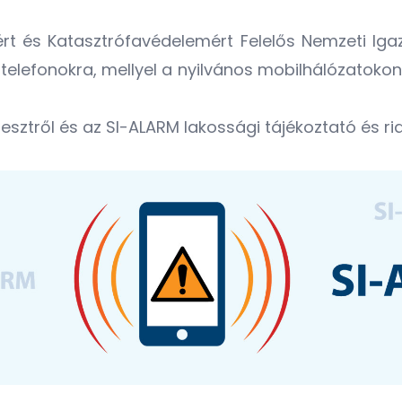
rt és Katasztrófavédelemért Felelős Nemzeti Ig
elefonokra, mellyel a nyilvános mobilhálózatokon k
esztről és az SI-ALARM lakossági tájékoztató és r