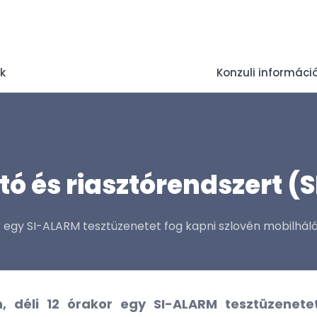
ek
Konzuli informáci
tó és riasztórendszert (
 egy SI-ALARM tesztüzenetet fog kapni szlovén mobilháló
 déli 12 órakor egy SI-ALARM tesztüzenete