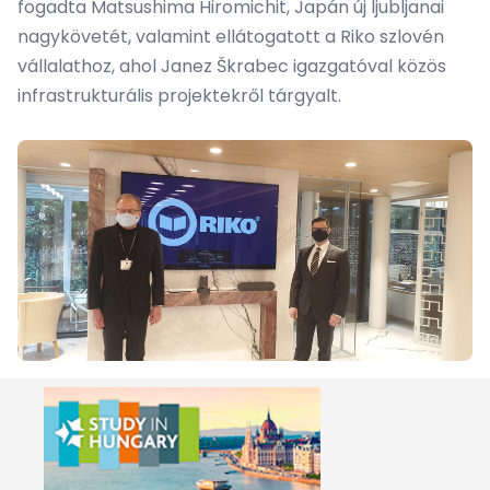
fogadta Matsushima Hiromichit, Japán új ljubljanai
nagykövetét, valamint ellátogatott a Riko szlovén
vállalathoz, ahol Janez Škrabec igazgatóval közös
infrastrukturális projektekről tárgyalt.