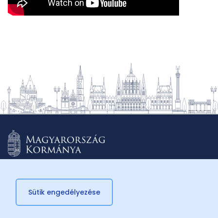
Sütik engedélyezése
© 2026 Külügyminisztérium