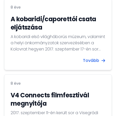
integrációjára" című projekt
8 éve
nyitórendezvényén.
A kobaridi/caporettói csata
eljátszása
A kobaridi első világháborús múzeum, valamint
a helyi önkormányzatok szervezésében a
Kolovrat hegyen 2017. szeptember 17-én sor
került a kobaridi/caporettói csata eljátszására
Tovább
annak százéves évfordulója alkalmából.
8 éve
V4 Connects filmfesztivál
megnyitója
2017. szeptember 11-én került sor a Visegrádi