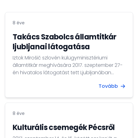
8 éve
Takács Szabolcs államtitkár
ljubljanai látogatása
Iztok Mirošič szlovén külügyminisztériumi
államtitkár meghívására 2017. szeptember 27-
én hivatalos látogatást tett Ljubljanában
Takács Szabolcs, a Miniszterelnökség európai
Tovább
uniós ügyekért felelős államtitkára.
8 éve
Kulturális csemegék Pécsről