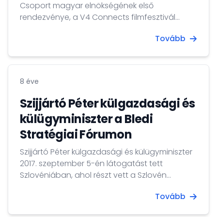
Csoport magyar elnökségének első
rendezvénye, a V4 Connects filmfesztivál
megnyitójára.
Tovább
8 éve
Szijjártó Péter külgazdasági és
külügyminiszter a Bledi
Stratégiai Fórumon
Szijjártó Péter külgazdasági és külügyminiszter
2017. szeptember 5-én látogatást tett
Szlovéniában, ahol részt vett a Szlovén
Köztársaság Külügyminisztériuma által
Tovább
szervezett Bledi Stratégiai Fórumom.