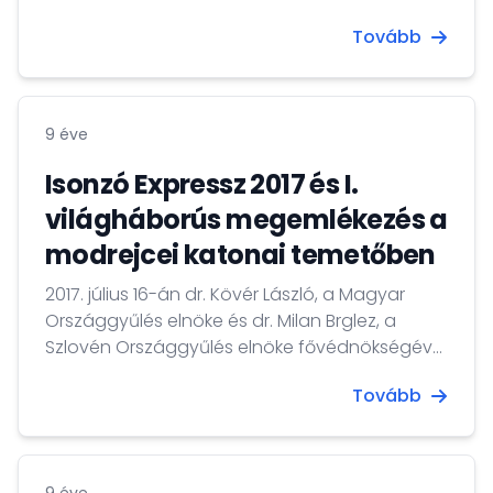
vett Fazekas Sándor mezőgazdasági miniszter
Tovább
és Szilágyiné Bátorfi Edit nagykövet.
9 éve
Isonzó Expressz 2017 és I.
világháborús megemlékezés a
modrejcei katonai temetőben
2017. július 16-án dr. Kövér László, a Magyar
Országgyűlés elnöke és dr. Milan Brglez, a
Szlovén Országgyűlés elnöke fővédnökségével
ötnapos emlékútjára érkezett az 1. világháború
Tovább
Isonzó-menti helyszíneire a 3. Isonzó Expressz
történelmi emlékvonat Budapestről.