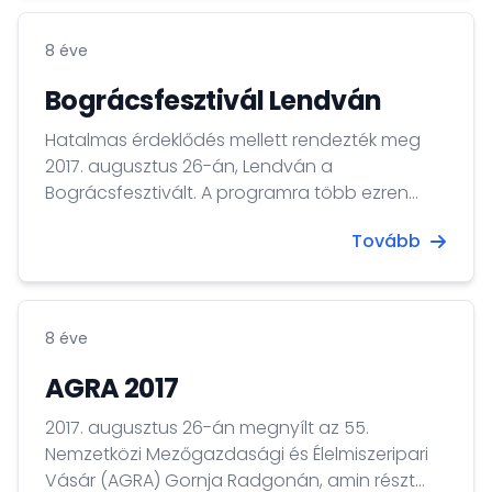
8 éve
Bográcsfesztivál Lendván
Hatalmas érdeklődés mellett rendezték meg
2017. augusztus 26-án, Lendván a
Bográcsfesztivált. A programra több ezren
látogattak ki, a főzőversenyen pedig minden
Tovább
eddiginél több, összesen 91 csapat vett részt,
amelyek közül számos, Magyarországról
érkezett.
8 éve
AGRA 2017
2017. augusztus 26-án megnyílt az 55.
Nemzetközi Mezőgazdasági és Élelmiszeripari
Vásár (AGRA) Gornja Radgonán, amin részt