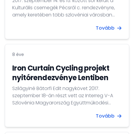
2017. szeptember 14. és 15. között sor került a
Kulturális csemegék Pécsről c. rendezvényre,
amely keretében több szlovéniai városban
mutatkozott be Pécs városa.
Tovább
8 éve
Iron Curtain Cycling projekt
nyitórendezvénye Lentiben
Szilágyiné Bátorfi Edit nagykövet 2017.
szeptember 18-án részt vett az Interreg V-A
Szlovénia Magyarország Együttműködési
Program 2014-2020 forrásaiból támogatott
Tovább
"Iron Curtain Cycling - Közös kerékpáros
turisztikai desztináció létrehozása a
Vasfüggöny által kettészakított határtérség