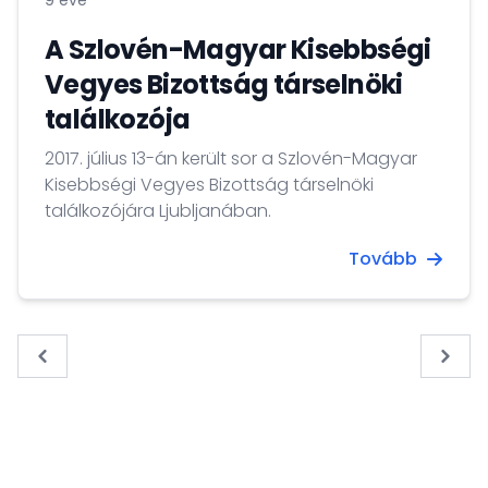
9 éve
A Szlovén-Magyar Kisebbségi
Vegyes Bizottság társelnöki
találkozója
2017. július 13-án került sor a Szlovén-Magyar
Kisebbségi Vegyes Bizottság társelnöki
találkozójára Ljubljanában.
Tovább
« Previous
Next 