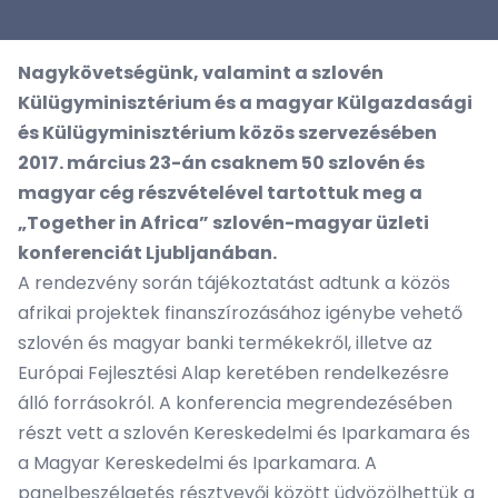
Nagykövetségünk, valamint a szlovén
Külügyminisztérium és a magyar Külgazdasági
és Külügyminisztérium közös szervezésében
2017. március 23-án csaknem 50 szlovén és
magyar cég részvételével tartottuk meg a
„Together in Africa” szlovén-magyar üzleti
konferenciát Ljubljanában.
A rendezvény során tájékoztatást adtunk a közös
afrikai projektek finanszírozásához igénybe vehető
szlovén és magyar banki termékekről, illetve az
Európai Fejlesztési Alap keretében rendelkezésre
álló forrásokról. A konferencia megrendezésében
részt vett a szlovén Kereskedelmi és Iparkamara és
a Magyar Kereskedelmi és Iparkamara. A
panelbeszélgetés résztvevői között üdvözölhettük a