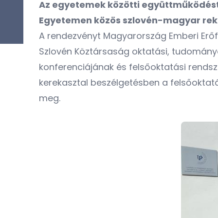
Az egyetemek közötti együttműködést 
Egyetemen közös szlovén-magyar rektor
A rendezvényt Magyarország Emberi Erőfor
Szlovén Köztársaság oktatási, tudományos
konferenciájának és felsőoktatási rend
kerekasztal beszélgetésben a felsőoktatá
meg.