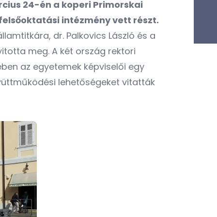
cius 24-én a koperi Primorskai
elsőoktatási intézmény vett részt.
amtitkára, dr. Palkovics László és a
totta meg. A két ország rektori
ében az egyetemek képviselői egy
gyüttműködési lehetőségeket vitatták