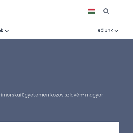
ók
Rólunk
 Primorskai Egyetemen közös szlovén-magyar