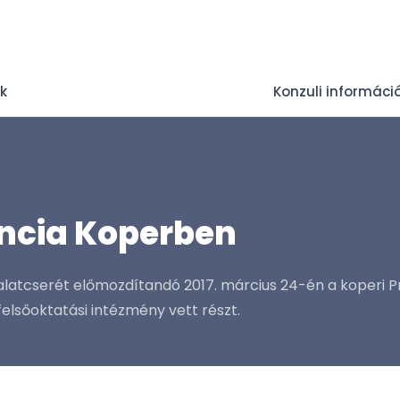
ek
Konzuli informáci
encia Koperben
latcserét előmozdítandó 2017. március 24-én a koperi
felsőoktatási intézmény vett részt.