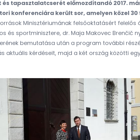
és tapasztalatcserét előmozdítandó 2017. már
i konferenciára került sor, amelyen közel 30 f
rások Minisztériumának felsőoktatásért felelős áll
 és sportminisztere, dr. Maja Makovec Brenčič nyi
szerének bemutatása után a program további rész
s aktuális kérdéseit, majd a két ország közötti e