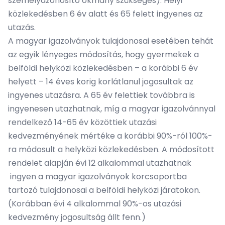
személyazonosító okmány szükséges). Helyi
közlekedésben 6 év alatt és 65 felett ingyenes az
utazás.
A magyar igazolványok tulajdonosai esetében tehát
az egyik lényeges módosítás, hogy gyermekek a
belföldi helyközi közlekedésben – a korábbi 6 év
helyett – 14 éves korig korlátlanul jogosultak az
ingyenes utazásra. A 65 év felettiek továbbra is
ingyenesen utazhatnak, míg a magyar igazolvánnyal
rendelkező 14-65 év közöttiek utazási
kedvezményének mértéke a korábbi 90%-ról 100%-
ra módosult a helyközi közlekedésben. A módosított
rendelet alapján évi 12 alkalommal utazhatnak
ingyen a magyar igazolványok korcsoportba
tartozó tulajdonosai a belföldi helyközi járatokon.
(Korábban évi 4 alkalommal 90%-os utazási
kedvezmény jogosultság állt fenn.)