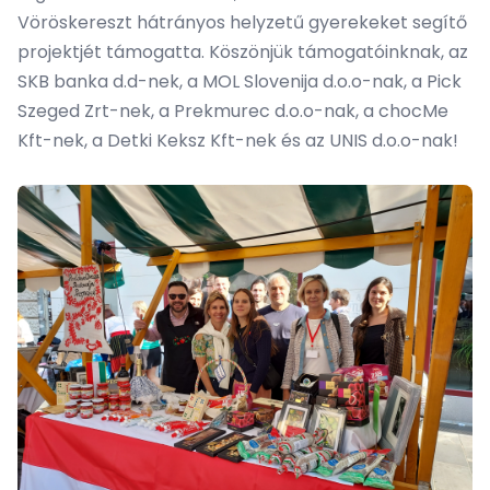
Vöröskereszt hátrányos helyzetű gyerekeket segítő
projektjét támogatta. Köszönjük támogatóinknak, az
SKB banka d.d-nek, a MOL Slovenija d.o.o-nak, a Pick
Szeged Zrt-nek, a Prekmurec d.o.o-nak, a chocMe
Kft-nek, a Detki Keksz Kft-nek és az UNIS d.o.o-nak!