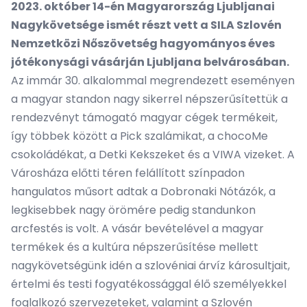
2023. október 14-én Magyarország Ljubljanai
Nagykövetsége ismét részt vett a SILA Szlovén
Nemzetközi Nőszövetség hagyományos éves
jótékonysági vásárján Ljubljana belvárosában.
Az immár 30. alkalommal megrendezett eseményen
a magyar standon nagy sikerrel népszerűsítettük a
rendezvényt támogató magyar cégek termékeit,
így többek között a Pick szalámikat, a chocoMe
csokoládékat, a Detki Kekszeket és a VIWA vizeket. A
Városháza előtti téren felállított színpadon
hangulatos műsort adtak a Dobronaki Nótázók, a
legkisebbek nagy örömére pedig standunkon
arcfestés is volt. A vásár bevételével a magyar
termékek és a kultúra népszerűsítése mellett
nagykövetségünk idén a szlovéniai árvíz károsultjait,
értelmi és testi fogyatékossággal élő személyekkel
foglalkozó szervezeteket, valamint a Szlovén