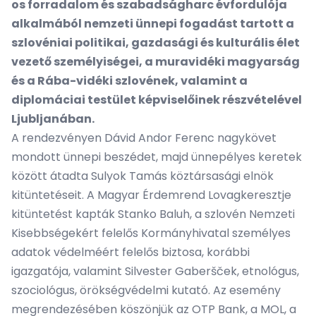
os forradalom és szabadságharc évfordulója
alkalmából nemzeti ünnepi fogadást tartott a
szlovéniai politikai, gazdasági és kulturális élet
vezető személyiségei, a muravidéki magyarság
és a Rába-vidéki szlovének, valamint a
diplomáciai testület képviselőinek részvételével
Ljubljanában.
A rendezvényen Dávid Andor Ferenc nagykövet
mondott ünnepi beszédet, majd ünnepélyes keretek
között átadta Sulyok Tamás köztársasági elnök
kitüntetéseit. A Magyar Érdemrend Lovagkeresztje
kitüntetést kapták Stanko Baluh, a szlovén Nemzeti
Kisebbségekért felelős Kormányhivatal személyes
adatok védelméért felelős biztosa, korábbi
igazgatója, valamint Silvester Gaberšček, etnológus,
szociológus, örökségvédelmi kutató. Az esemény
megrendezésében köszönjük az OTP Bank, a MOL, a