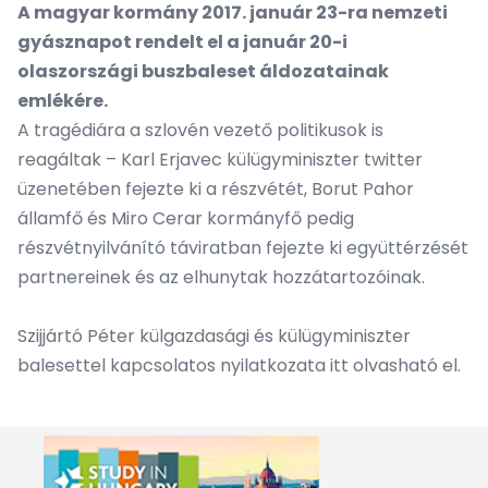
A magyar kormány 2017. január 23-ra nemzeti
gyásznapot rendelt el a január 20-i
olaszországi buszbaleset áldozatainak
emlékére.
A tragédiára a szlovén vezető politikusok is
reagáltak – Karl Erjavec külügyminiszter twitter
üzenetében fejezte ki a részvétét, Borut Pahor
államfő és Miro Cerar kormányfő pedig
részvétnyilvánító táviratban fejezte ki együttérzését
partnereinek és az elhunytak hozzátartozóinak.
Szijjártó Péter külgazdasági és külügyminiszter
balesettel kapcsolatos nyilatkozata
itt
olvasható el.