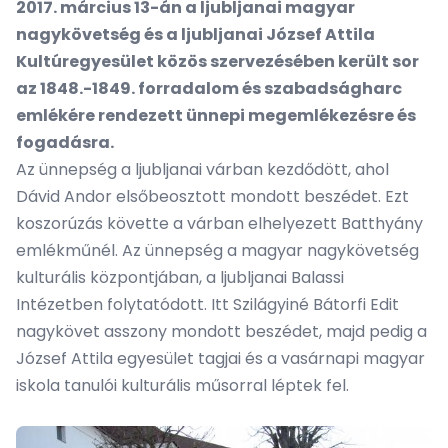
2017. március 13-án a ljubljanai magyar
nagykövetség és a ljubljanai József Attila
Kultúregyesület közös szervezésében került sor
az 1848.-1849. forradalom és szabadságharc
emlékére rendezett ünnepi megemlékezésre és
fogadásra.
Az ünnepség a ljubljanai várban kezdődött, ahol
Dávid Andor elsőbeosztott mondott beszédet. Ezt
koszorúzás követte a várban elhelyezett Batthyány
emlékműnél. Az ünnepség a magyar nagykövetség
kulturális központjában, a ljubljanai Balassi
Intézetben folytatódott. Itt Szilágyiné Bátorfi Edit
nagykövet asszony mondott beszédet, majd pedig a
József Attila egyesület tagjai és a vasárnapi magyar
iskola tanulói kulturális műsorral léptek fel.