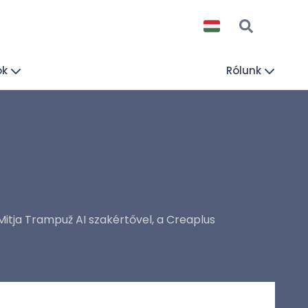
ók
Rólunk
itja Trampuž AI szakértővel, a Creaplus