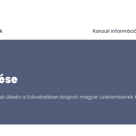
ek
Konzuli informáci
lése
Klub ülésén a Szlovéniában dolgozó magyar üzletemberek M