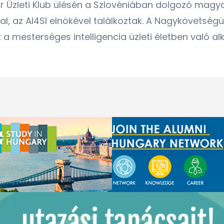
ar Üzleti Klub ülésén a Szlovéniában dolgozó magy
al, az AI4SI elnökével találkoztak. A Nagykövetsé
mesterséges intelligencia üzleti életben való al