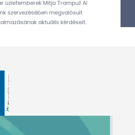
ar üzletemberek Mitja Trampuž AI
günk szervezésében megvalósult
kalmazásának aktuális kérdéseit.