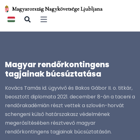
Magyarország Nagykövetsége Ljubljana
Open main menu
Magyar rendőrkontingens
tagjainak búcsúztatása
Kovács Tamás id. ügyvivő és Bakos Gábor II. o. titkár,
beosztott diplomata 2021. december 8-án a taceni a
rendőrakadémián részt vettek a szlovén-horvát
schengeni külső határszakasz védelmének
megerősítésében résztvevő magyar
rendőrkontingens tagjainak búcsúztatásán.