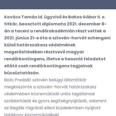
Kovács Tamás id. ügyvivő és Bakos Gábor II. o.
titkár, beosztott diplomata 2021. december 8-
án a taceni a rendőrakadémián részt vettek a
2021. június 21-e óta a szlovén-horvát schengeni
külső határszakasz védelmének
megerősítésében résztvevő magyar
rendőrkontingens, illetve a hasonló feladatot
ellátó cseh rendőrkontingens tagjainak
búcsúztatásán.
Božo Predalič szlovén belügyi államtitkár
megköszönte a szlovén-horvát határszakasz
védelmében közreműködő uniós tagállamok
szolidaritását és gyors segítségnyújtását, valamint
az illegális migráció elleni küzdelemben nyújtott
hatékony közreműködését.