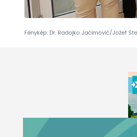
Fénykép: Dr. Radojko Jaćimović/
Jožef Ste