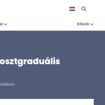
ók
Rólunk
Posztgraduális
skolában.