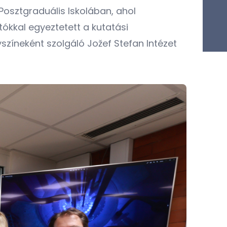
Posztgraduális Iskolában, ahol
tókkal egyeztetett a kutatási
zíneként szolgáló Jožef Stefan Intézet