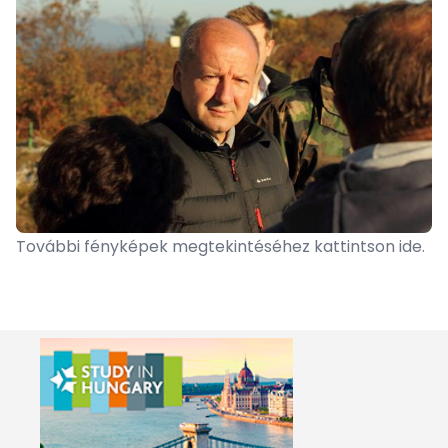
További fényképek megtekintéséhez kattintson
ide
.