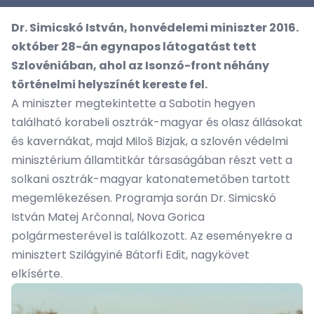
Dr. Simicskó István, honvédelemi miniszter 2016.
október 28-án egynapos látogatást tett
Szlovéniában, ahol az Isonzó-front néhány
történelmi helyszínét kereste fel.
A miniszter megtekintette a Sabotin hegyen
található korabeli osztrák-magyar és olasz állásokat
és kavernákat, majd Miloš Bizjak, a szlovén védelmi
minisztérium államtitkár társaságában részt vett a
solkani osztrák-magyar katonatemetőben tartott
megemlékezésen. Programja során Dr. Simicskó
István Matej Arčonnal, Nova Gorica
polgármesterével is találkozott. Az eseményekre a
minisztert Szilágyiné Bátorfi Edit, nagykövet
elkísérte.