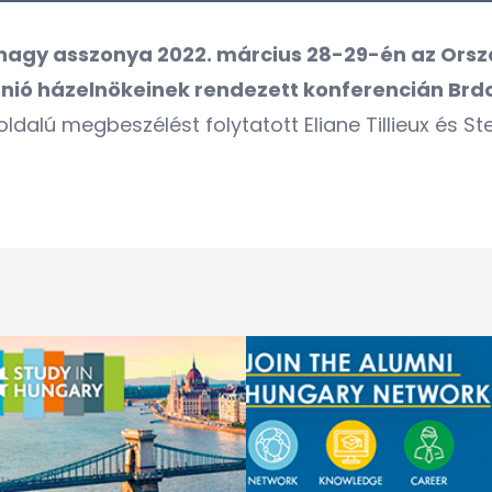
znagy asszonya 2022. március 28-29-én az Ors
Unió házelnökeinek rendezett konferencián Brdo
ldalú megbeszélést folytatott Eliane Tillieux és S