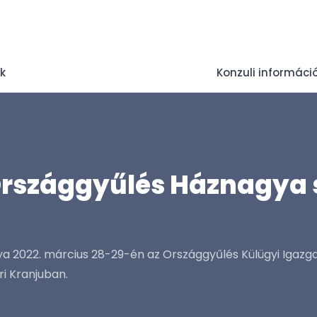
ek
Konzuli informáci
 Országgyűlés Háznagya 
ya 2022. március 28-29-én az Országgyűlés Külügyi Igazg
i Kranjuban.