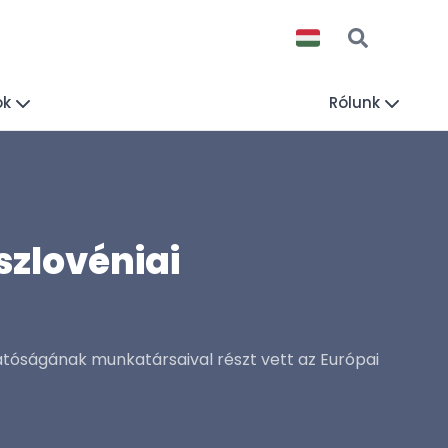
ók
Rólunk
szlovéniai
atóságának munkatársaival részt vett az Európai