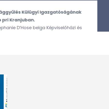
zággyűlés Külügyi Igazgatóságának
 pri Kranjuban.
tephanie D’Hose belga Képviselőházi és