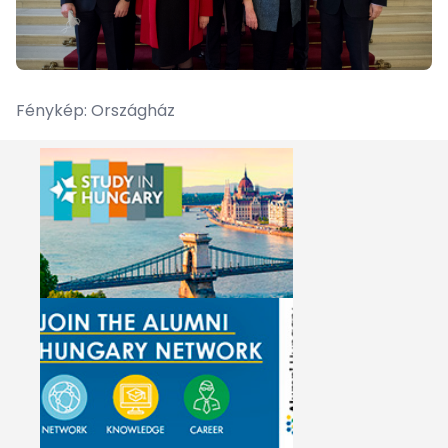
Fénykép:
Országház